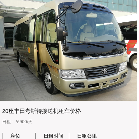
20座丰田考斯特接送机租车价格
日租：￥900/天
座位
日租时间
日租公里