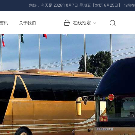
您好，今天是
2026年8月7日 星期五
【
农历 6月25日
】
当前在
在线预定
资讯
关于我们