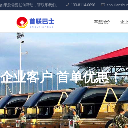
如果您需要任何帮助，请联系我们。
133-8114-0696
shouliansh
车型报价
企
企业客户 首单优惠！
您所在的位置：{dede:field.position/}