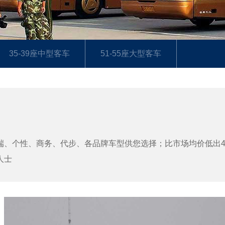
35-39座中型客车
51-55座大型客车
、个性、商务、代步、各品牌车型供您选择；比市场均价低出4
人士