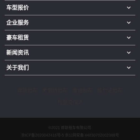
车型报价
企业服务
豪车租赁
新闻资讯
关于我们
奔驰租车
考斯特租车
奥迪包车
埃尔法租车
租别克GL8
©2021 首联租车有限公司
京ICP备2020042416号-5
京公网安备 44030702002388号