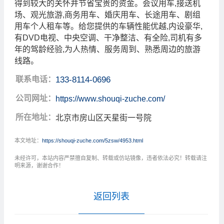
得到较大的关怀并节省宝贵的资金。会议用车,接送机
场、观光旅游,商务用车、婚庆用车、长途用车、剧组
用车个人租车等。给您提供的车辆性能优越,内设豪华,
有DVD电视、中央空调、干净整洁、有全险,司机有多
年的驾龄经验,为人热情、服务周到、熟悉周边的旅游
线路。
联系电话：
133-8114-0696
公司网址：
https://www.shouqi-zuche.com/
所在地址：
北京市房山区天星街一号院
本文地址：
https://shouqi-zuche.com/5zsw/4953.html
未经许可，本站内容严禁擅自复制、转载或仿站镜像，违者依法必究！转载请注
明来源，谢谢合作！
返回列表