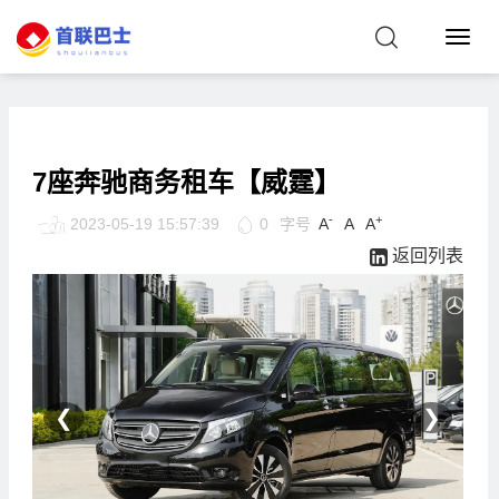
T
o
g
g
l
e
N
a
7座奔驰商务租车【威霆】
v
i
g
-
+
2023-05-19 15:57:39
0
字号
A
A
A


a
t
返回列表

i
o
n
❮
❯